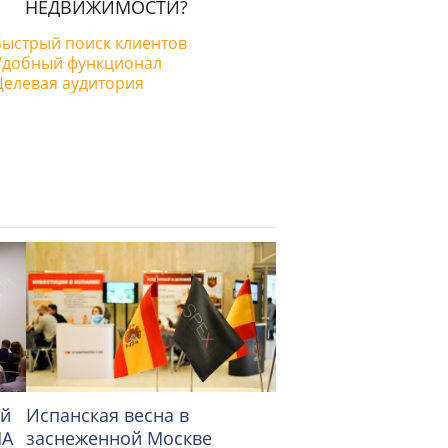
НЕДВИЖИМОСТИ?
Быстрый поиск клиентов
Удобный функционал
Целевая аудитория
ой
Испанская весна в
Итоги II междунар
НА
заснеженной Москве
«Конференции Экс