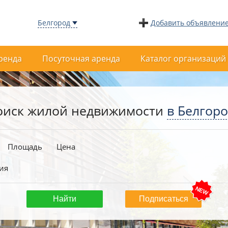
Белгород
Добавить объявлени
ренда
Посуточная аренда
Каталог организаций
оиск жилой недвижимости
в Белгор
Площадь
Цена
ия
Подписаться