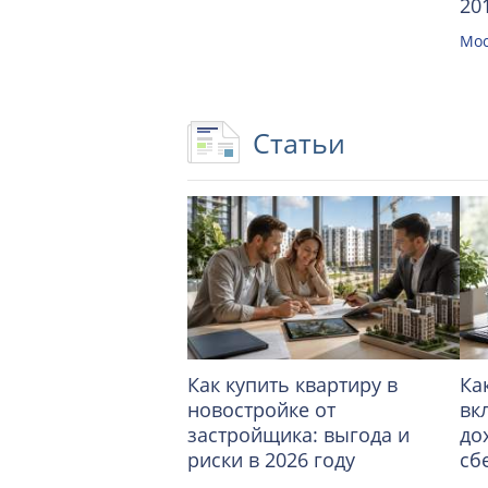
20
Мос
Статьи
Как купить квартиру в
Ка
новостройке от
вк
застройщика: выгода и
до
риски в 2026 году
сб