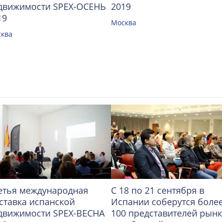
движимости SPEX-ОСЕНЬ
2019
19
Москва
ква
етья международная
С 18 по 21 сентября в
ставка испанской
Испании соберутся боле
движимости SPEX-ВЕСНА
100 представителей рын