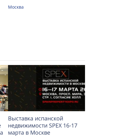
рынка зарубежной
Москва
недвижимости»
Москва
Выставка испанской
35-ая выставка-яр
е
недвижимости SPEX 16-17
«Недвижимость от 
ка
марта в Москве
Москва