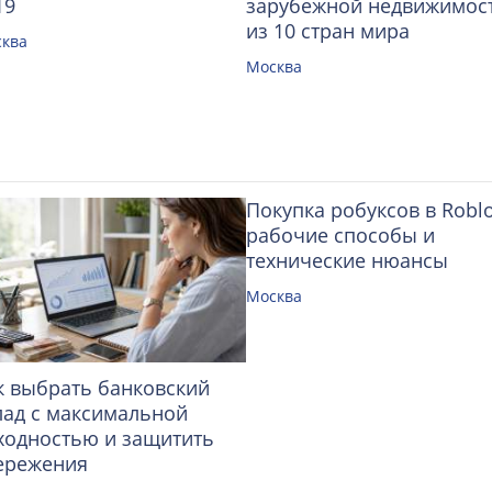
19
зарубежной недвижимос
из 10 стран мира
ква
Москва
Покупка робуксов в Roblo
рабочие способы и
технические нюансы
Москва
к выбрать банковский
лад с максимальной
ходностью и защитить
ережения