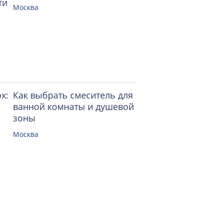
ти
Москва
x:
Как выбрать смеситель для
ванной комнаты и душевой
зоны
Москва
Как взять кредит о
не потерять шанс
одобрения из-за о
анкете