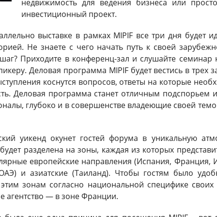
недвижимость для ведения бизнеса или прост
инвестиционный проект.
аллельно выставке в рамках MIPIF все три дня будет 
рией. Не знаете с чего начать путь к своей зарубеж
шаг? Приходите в конференц-зал и слушайте семинар н
пикеру. Деловая программа MIPIF будет вестись в трех з
ыступления коснутся вопросов, ответы на которые необ
ть. Деловая программа станет отличным подспорьем и 
налы, глубоко и в совершенстве владеющие своей темой.
ский уикенд окунет гостей форума в уникальную атм
будет разделена на зоны, каждая из которых представи
ярные европейские направления (Испания, Франция, Ита
ОАЭ) и азиатские (Таиланд). Чтобы гостям было удоб
 этим зонам согласно национальной специфике своих 
е агентство — в зоне Франции.