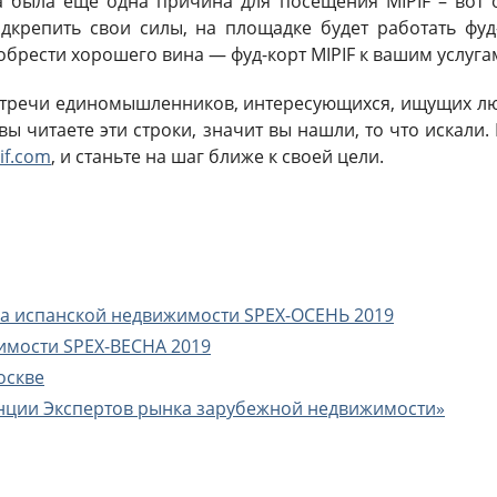
а была еще одна причина для посещения MIPIF – вот 
дкрепить свои силы, на площадке будет работать фу
обрести хорошего вина — фуд-корт MIPIF к вашим услуга
 встречи единомышленников, интересующихся, ищущих лю
 вы читаете эти строки, значит вы нашли, то что искали
if.com
, и станьте на шаг ближе к своей цели.
а испанской недвижимости SPEX-ОСЕНЬ 2019
имости SPEX-ВЕСНА 2019
оскве
енции Экспертов рынка зарубежной недвижимости»