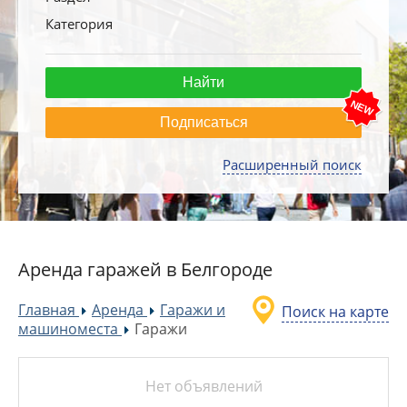
Категория
Подписаться
Расширенный поиск
Аренда гаражей в Белгороде
Главная
Аренда
Гаражи и
Поиск на карте
»
»
машиноместа
Гаражи
»
Нет объявлений