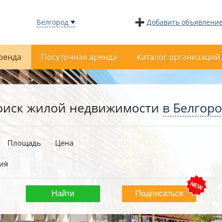
Белгород
Добавить объявлени
ренда
Посуточная аренда
Каталог организаций
оиск жилой недвижимости
в Белгор
Площадь
Цена
ия
Подписаться