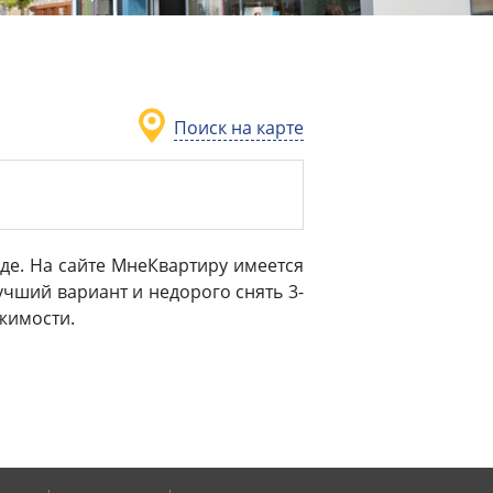
Поиск на карте
де. На сайте МнеКвартиру имеется
чший вариант и недорого снять 3-
ижимости.