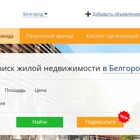
Белгород
Добавить объявлени
ренда
Посуточная аренда
Каталог организаций
оиск жилой недвижимости
в Белгор
Площадь
Цена
ия
Подписаться